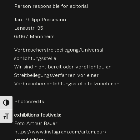
Person responsible for editorial
Jan-Philipp Possmann
Lenaustr. 35
68167 Mannheim
Verbraucher­streit­beilegung/Universal­
schlichtungs­stelle
Wir sind nicht bereit oder verpflichtet, an
Streitbeilegungsverfahren vor einer
Verbraucherschlichtungsstelle teilzunehmen.
Photocredits
Toggle High Contrast
exhibitions festivals:
Toggle Font size
Foto Arthur Bauer
https://www.instagram.com/artem.bur/