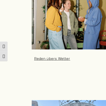
Umschalten auf hohe Kontraste
Schrift vergrößern
Reden übers Wetter